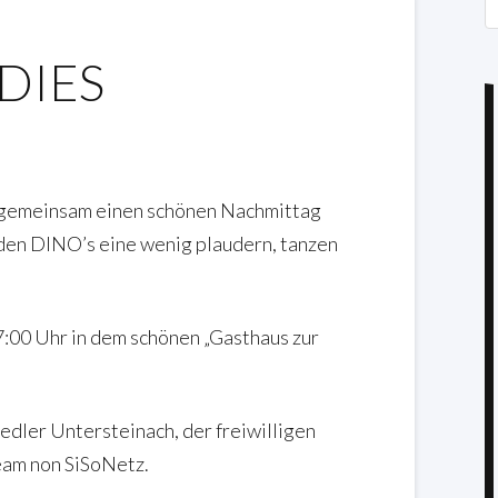
S
DIES
d gemeinsam einen schönen Nachmittag
 den DINO’s eine wenig plaudern, tanzen
:00 Uhr in dem schönen „Gasthaus zur
edler Untersteinach, der freiwilligen
eam non SiSoNetz.