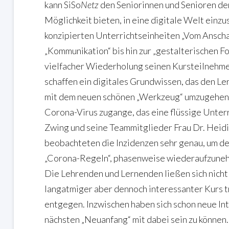
kann SiSo
Netz
den Seniorinnen und Senioren d
Möglichkeit bieten, in eine digitale Welt ein
konzipierten Unterrichtseinheiten „Vom Anscha
„Kommunikation“ bis hin zur „gestalterischen Fo
vielfacher Wiederholung seinen Kursteilnehme
schaffen ein digitales Grundwissen, das den Ler
mit dem neuen schönen „Werkzeug“ umzugehen.
Corona-Virus zugange, das eine flüssige Unter
Zwing und seine Teammitglieder Frau Dr. Heid
beobachteten die Inzidenzen sehr genau, um de
„Corona-Regeln“, phasenweise wiederaufzunehm
Die Lehrenden und Lernenden ließen sich nicht
langatmiger aber dennoch interessanter Kurs 
entgegen. Inzwischen haben sich schon neue Int
nächsten „Neuanfang“ mit dabei sein zu können.