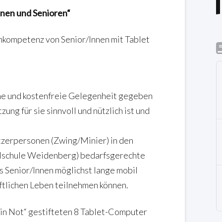
innen und Senioren“
kompetenz von Senior/Innen mit Tablet
che und kostenfreie Gelegenheit gegeben
ung für sie sinnvoll und nützlich ist und
tzerpersonen (Zwing/Minier) in den
lschule Weidenberg) bedarfsgerechte
s Senior/Innen möglichst lange mobil
ftlichen Leben teilnehmen können.
 in Not“ gestifteten 8 Tablet-Computer