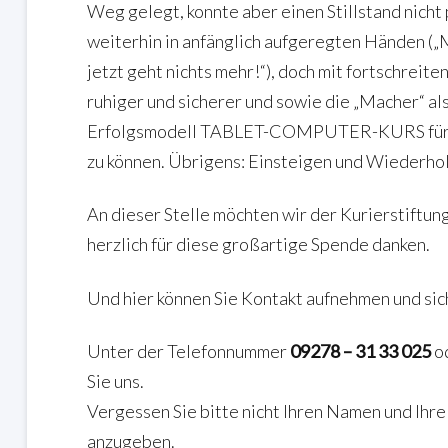
Weg gelegt, konnte aber einen Stillstand nich
weiterhin in anfänglich aufgeregten Händen („M
jetzt geht nichts mehr!“), doch mit fortschreit
ruhiger und sicherer und sowie die „Macher“ als
Erfolgsmodell TABLET-COMPUTER-KURS für Se
zu können. Übrigens: Einsteigen und Wiederhol
An dieser Stelle möchten wir der Kurierstiftun
herzlich für diese großartige Spende danken.
Und hier können Sie Kontakt aufnehmen und sic
Unter der Telefonnummer
09278 – 31 33 025
od
Sie uns.
Vergessen Sie bitte nicht Ihren Namen und Ih
anzugeben.