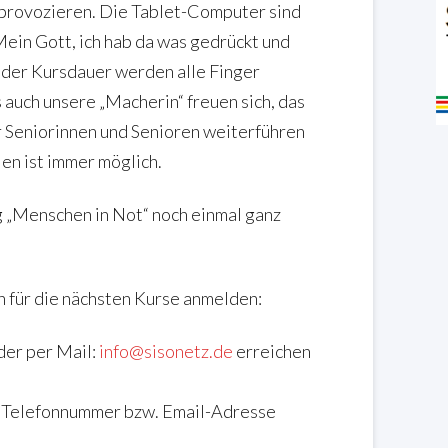
t provozieren. Die Tablet-Computer sind
ein Gott, ich hab da was gedrückt und
ender Kursdauer werden alle Finger
 auch unsere „Macherin“ freuen sich, das
niorinnen und Senioren weiterführen
en ist immer möglich.
g „Menschen in Not“ noch einmal ganz
h für die nächsten Kurse anmelden:
er per Mail:
info@sisonetz.de
erreichen
re Telefonnummer bzw. Email-Adresse