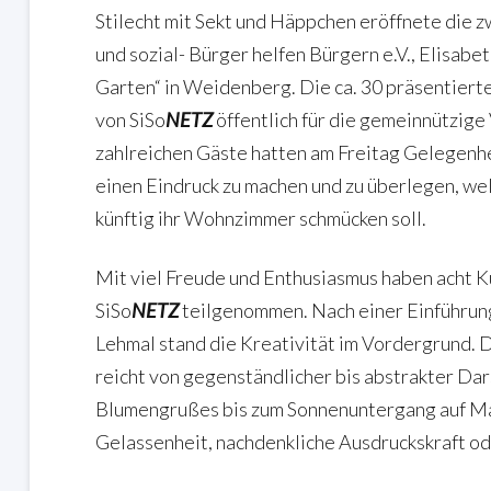
Stilecht mit Sekt und Häppchen eröffnete die z
und sozial- Bürger helfen Bürgern e.V., Elisabet
Garten“ in Weidenberg. Die ca. 30 präsentierte
von SiSo
NETZ
öffentlich für die gemeinnützige
zahlreichen Gäste hatten am Freitag Gelegenhe
einen Eindruck zu machen und zu überlegen, we
künftig ihr Wohnzimmer schmücken soll.
Mit viel Freude und Enthusiasmus haben acht K
SiSo
NETZ
teilgenommen. Nach einer Einführung
Lehmal stand die Kreativität im Vordergrund.
reicht von gegenständlicher bis abstrakter Dar
Blumengrußes bis zum Sonnenuntergang auf Ma
Gelassenheit, nachdenkliche Ausdruckskraft ode