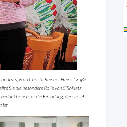
 Landrats, Frau Christa Reinert-Heinz Grüße
llte Sie die besondere Rolle von SiSoNetz
edankte sich für die Einladung, der sie sehr
t ist.