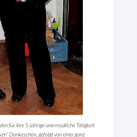
nden für ihre 5-jährige unermüdliche Tätigkeit
en“ Dankeschön, gefolgt von einer ganz