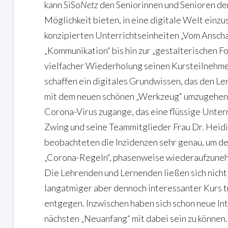
kann SiSo
Netz
den Seniorinnen und Senioren d
Möglichkeit bieten, in eine digitale Welt ein
konzipierten Unterrichtseinheiten „Vom Anscha
„Kommunikation“ bis hin zur „gestalterischen Fo
vielfacher Wiederholung seinen Kursteilnehme
schaffen ein digitales Grundwissen, das den Ler
mit dem neuen schönen „Werkzeug“ umzugehen.
Corona-Virus zugange, das eine flüssige Unter
Zwing und seine Teammitglieder Frau Dr. Heid
beobachteten die Inzidenzen sehr genau, um de
„Corona-Regeln“, phasenweise wiederaufzunehm
Die Lehrenden und Lernenden ließen sich nicht
langatmiger aber dennoch interessanter Kurs 
entgegen. Inzwischen haben sich schon neue Int
nächsten „Neuanfang“ mit dabei sein zu können.