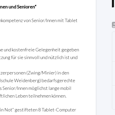
innen und Senioren“
kompetenz von Senior/Innen mit Tablet
che und kostenfreie Gelegenheit gegeben
ung für sie sinnvoll und nützlich ist und
tzerpersonen (Zwing/Minier) in den
lschule Weidenberg) bedarfsgerechte
s Senior/Innen möglichst lange mobil
ftlichen Leben teilnehmen können.
 in Not“ gestifteten 8 Tablet-Computer