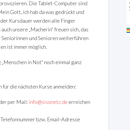
t provozieren. Die Tablet-Computer sind
ein Gott, ich hab da was gedrückt und
ender Kursdauer werden alle Finger
 auch unsere „Macherin“ freuen sich, das
niorinnen und Senioren weiterführen
en ist immer möglich.
g „Menschen in Not“ noch einmal ganz
h für die nächsten Kurse anmelden:
er per Mail:
info@sisonetz.de
erreichen
re Telefonnummer bzw. Email-Adresse