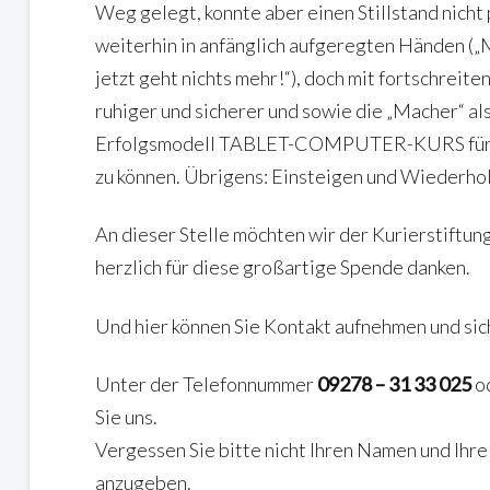
Weg gelegt, konnte aber einen Stillstand nich
weiterhin in anfänglich aufgeregten Händen („M
jetzt geht nichts mehr!“), doch mit fortschreit
ruhiger und sicherer und sowie die „Macher“ als
Erfolgsmodell TABLET-COMPUTER-KURS für Se
zu können. Übrigens: Einsteigen und Wiederhol
An dieser Stelle möchten wir der Kurierstiftun
herzlich für diese großartige Spende danken.
Und hier können Sie Kontakt aufnehmen und sic
Unter der Telefonnummer
09278 – 31 33 025
od
Sie uns.
Vergessen Sie bitte nicht Ihren Namen und Ih
anzugeben.